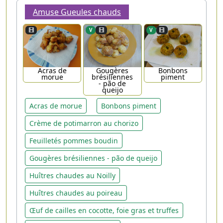
Amuse Gueules chauds
V
V
Acras de
Gougères
Bonbons
morue
brésiliennes
piment
- pão de
queijo
Acras de morue
Bonbons piment
Crème de potimarron au chorizo
Feuilletés pommes boudin
Gougères brésiliennes - pão de queijo
Huîtres chaudes au Noilly
Huîtres chaudes au poireau
Œuf de cailles en cocotte, foie gras et truffes