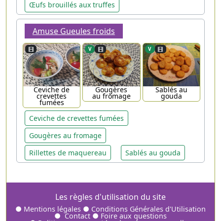
Œufs brouillés aux truffes
Amuse Gueules froids
V
V
Ceviche de
Gougères
Sablés au
crevettes
au fromage
gouda
fumées
Ceviche de crevettes fumées
Gougères au fromage
Rillettes de maquereau
Sablés au gouda
Les règles d'utilisation du site
●
Mentions légales
●
Conditions Générales d'Utilisation
●
Contact
●
Foire aux questions