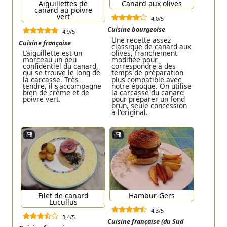
Aiguillettes de
Canard aux olives
canard au poivre
vert
4,0/5
Cuisine bourgeoise
4,9/5
Une recette assez
Cuisine française
classique de canard aux
L’aiguillette est un
olives, franchement
morceau un peu
modifiée pour
confidentiel du canard,
correspondre à des
qui se trouve le long de
temps de préparation
la carcasse. Très
plus compatible avec
tendre, il s'accompagne
notre époque. On utilise
bien de crème et de
la carcasse du canard
poivre vert.
pour préparer un fond
brun, seule concession
à l'original.
Filet de canard
Hambur-Gers
Lucullus
4,3/5
3,4/5
Cuisine française (du Sud