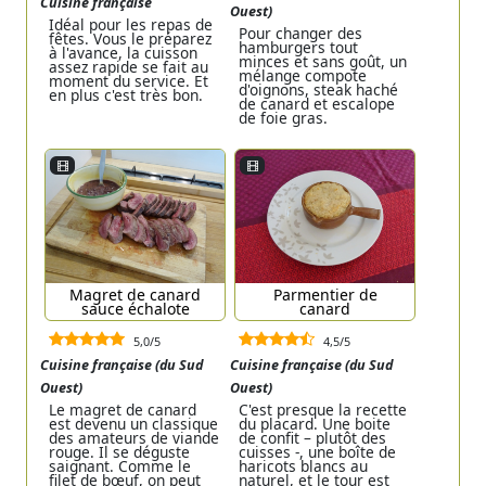
Cuisine française
Ouest)
Idéal pour les repas de
Pour changer des
fêtes. Vous le préparez
hamburgers tout
à l'avance, la cuisson
minces et sans goût, un
assez rapide se fait au
mélange compote
moment du service. Et
d'oignons, steak haché
en plus c'est très bon.
de canard et escalope
de foie gras.
Magret de canard
Parmentier de
sauce échalote
canard
5,0/5
4,5/5
Cuisine française (du Sud
Cuisine française (du Sud
Ouest)
Ouest)
Le magret de canard
C'est presque la recette
est devenu un classique
du placard. Une boite
des amateurs de viande
de confit – plutôt des
rouge. Il se déguste
cuisses -, une boîte de
saignant. Comme le
haricots blancs au
filet de bœuf, on peut
naturel, et le tour est