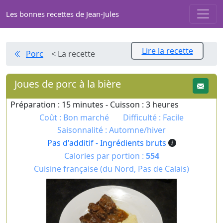
Les bonnes recettes de Jean-Jules
Lire la recette
Porc
< La recette
Joues de porc à la bière
Préparation : 15 minutes - Cuisson : 3 heures
Coût : Bon marché
Difficulté : Facile
Saisonnalité : Automne/hiver
Pas d'additif - Ingrédients bruts
Calories par portion :
554
Cuisine française (du Nord, Pas de Calais)