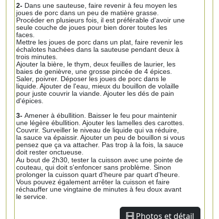
2-
Dans une sauteuse, faire revenir à feu moyen les
joues de porc dans un peu de matière grasse.
Procéder en plusieurs fois, il est préférable d'avoir une
seule couche de joues pour bien dorer toutes les
faces.
Mettre les joues de porc dans un plat, faire revenir les
échalotes hachées dans la sauteuse pendant deux à
trois minutes.
Ajouter la bière, le thym, deux feuilles de laurier, les
baies de genièvre, une grosse pincée de 4 épices.
Saler, poivrer. Déposer les joues de porc dans le
liquide. Ajouter de l'eau, mieux du bouillon de volaille
pour juste couvrir la viande. Ajouter les dés de pain
d'épices.
3-
Amener à ébullition. Baisser le feu pour maintenir
une légère ébullition. Ajouter les lamelles des carottes.
Couvrir. Surveiller le niveau de liquide qui va réduire,
la sauce va épaissir. Ajouter un peu de bouillon si vous
pensez que ça va attacher. Pas trop à la fois, la sauce
doit rester onctueuse.
Au bout de 2h30, tester la cuisson avec une pointe de
couteau, qui doit s'enfoncer sans problème. Sinon
prolonger la cuisson quart d'heure par quart d'heure.
Vous pouvez également arrêter la cuisson et faire
réchauffer une vingtaine de minutes à feu doux avant
le service.
Photos et détail