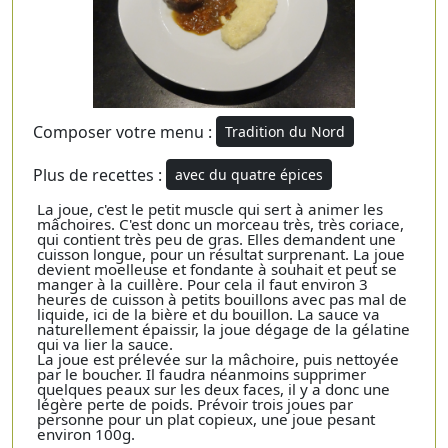
Composer votre menu :
Tradition du Nord
Plus de recettes :
avec du quatre épices
La joue, c'est le petit muscle qui sert à animer les
mâchoires. C'est donc un morceau très, très coriace,
qui contient très peu de gras. Elles demandent une
cuisson longue, pour un résultat surprenant. La joue
devient moelleuse et fondante à souhait et peut se
manger à la cuillère. Pour cela il faut environ 3
heures de cuisson à petits bouillons avec pas mal de
liquide, ici de la bière et du bouillon. La sauce va
naturellement épaissir, la joue dégage de la gélatine
qui va lier la sauce.
La joue est prélevée sur la mâchoire, puis nettoyée
par le boucher. Il faudra néanmoins supprimer
quelques peaux sur les deux faces, il y a donc une
légère perte de poids. Prévoir trois joues par
personne pour un plat copieux, une joue pesant
environ 100g.