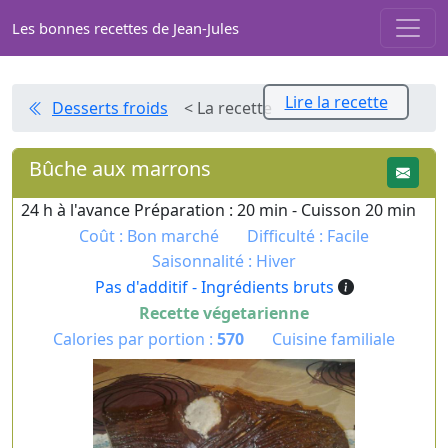
Les bonnes recettes de Jean-Jules
Lire la recette
Desserts froids
< La recette
Bûche aux marrons
24 h à l'avance Préparation : 20 min - Cuisson 20 min
Coût : Bon marché
Difficulté : Facile
Saisonnalité : Hiver
Pas d'additif - Ingrédients bruts
Recette végetarienne
Calories par portion :
570
Cuisine familiale