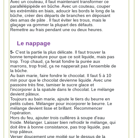
Avec un couteau, il faut maintenant transformer ce
parallélépipède en bûche. Avec un couteau, couper
les extrémités en biais, adoucir les bords le long de la
bûche, créer des départs de branches en déposant
des amas de pâte . Il faut éviter les trous, mais le
glaçage va gommer la plupart des défauts.
Remettre au frais pendant une ou deux heures.
Le nappage
5-
C'est la partie la plus délicate. Il faut trouver la
bonne température pour que ce soit liquide, mais pas
trop. Trop chaud, ça ferait fondre la purée aux
marrons, trop froid, ça ne napperait pas l'ensemble de
la bûche.
Au bain marie, faire fondre le chocolat. Il faut 5 à 10
min pour que le chocolat devienne liquide. Avec une
passoire très fine, tamiser le sucre glace et
l'incorporer à la spatule dans le chocolat. Le mélange
devient pâteux.
Toujours au bain marie, ajoute le tiers du beurre en
petits cubes. Mélanger pour incorporer le beurre. Le
mélange devient lisse et brillant. Recommencer
l'opération.
Hors du feu, ajouter trois cuillères à soupe d'eau
froide. Mélanger. Laisser bien refroidir le mélange, qui
doit être à bonne consistance, pas trop liquide, pas
trop pâteux.
Verser doucement une moitié sur le dessus de la