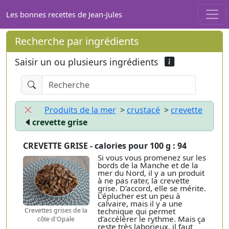
Les bonnes recettes de Jean-Jules
Recherche par ingrédients
Saisir un ou plusieurs ingrédients
Produits de la mer
>
crustacé
>
crevette
crevette grise
CREVETTE GRISE - calories pour 100 g : 94
Si vous vous promenez sur les
bords de la Manche et de la
mer du Nord, il y a un produit
à ne pas rater, la crevette
grise. D’accord, elle se mérite.
L'éplucher est un peu à
calvaire, mais il y a une
technique qui permet
Crevettes grises de la
d’accélérer le rythme. Mais ça
côte d'Opale
reste très laborieux, il faut