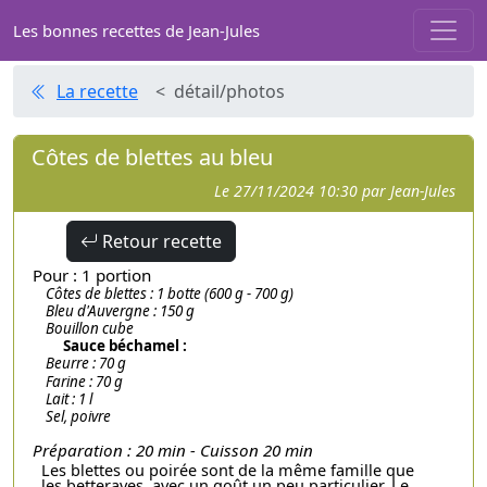
Les bonnes recettes de Jean-Jules
La recette
< détail/photos
Côtes de blettes au bleu
Le 27/11/2024 10:30 par Jean-Jules
Retour recette
Pour : 1 portion
Côtes de blettes : 1 botte (600 g - 700 g)
Bleu d'Auvergne : 150 g
Bouillon cube
Sauce béchamel :
Beurre : 70 g
Farine : 70 g
Lait : 1 l
Sel, poivre
Préparation : 20 min - Cuisson 20 min
Les blettes ou poirée sont de la même famille que
les betteraves, avec un goût un peu particulier. Le