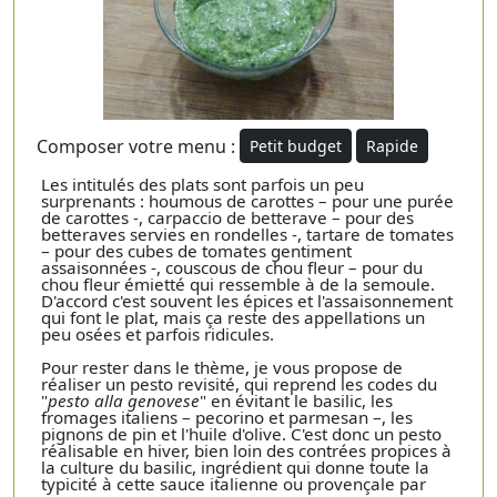
Composer votre menu :
Petit budget
Rapide
Les intitulés des plats sont parfois un peu
surprenants : houmous de carottes – pour une purée
de carottes -, carpaccio de betterave – pour des
betteraves servies en rondelles -, tartare de tomates
– pour des cubes de tomates gentiment
assaisonnées -, couscous de chou fleur – pour du
chou fleur émietté qui ressemble à de la semoule.
D'accord c'est souvent les épices et l'assaisonnement
qui font le plat, mais ça reste des appellations un
peu osées et parfois ridicules.
Pour rester dans le thème, je vous propose de
réaliser un pesto revisité, qui reprend les codes du
"
pesto alla genovese
" en évitant le basilic, les
fromages italiens – pecorino et parmesan –, les
pignons de pin et l'huile d'olive. C'est donc un pesto
réalisable en hiver, bien loin des contrées propices à
la culture du basilic, ingrédient qui donne toute la
typicité à cette sauce italienne ou provençale par