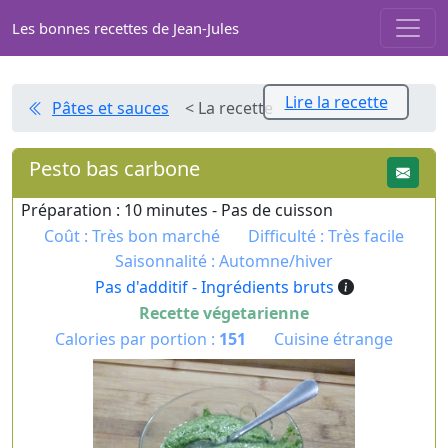
Les bonnes recettes de Jean-Jules
Lire la recette
Pâtes et sauces
< La recette
Pesto bas carbone
Préparation : 10 minutes - Pas de cuisson
Coût : Très bon marché
Difficulté : Très facile
Saisonnalité : Automne/hiver
Pas d'additif - Ingrédients bruts
Recette végetarienne
Calories par portion :
151
Cuisine étrange