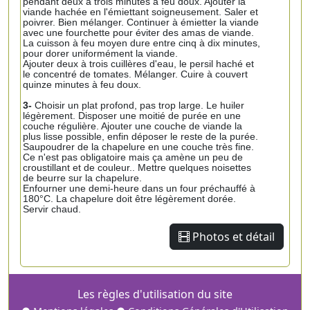
pendant deux à trois minutes à feu doux. Ajouter la
viande hachée en l'émiettant soigneusement. Saler et
poivrer. Bien mélanger. Continuer à émietter la viande
avec une fourchette pour éviter des amas de viande.
La cuisson à feu moyen dure entre cinq à dix minutes,
pour dorer uniformément la viande.
Ajouter deux à trois cuillères d'eau, le persil haché et
le concentré de tomates. Mélanger. Cuire à couvert
quinze minutes à feu doux.
3-
Choisir un plat profond, pas trop large. Le huiler
légèrement. Disposer une moitié de purée en une
couche régulière. Ajouter une couche de viande la
plus lisse possible, enfin déposer le reste de la purée.
Saupoudrer de la chapelure en une couche très fine.
Ce n'est pas obligatoire mais ça amène un peu de
croustillant et de couleur.. Mettre quelques noisettes
de beurre sur la chapelure.
Enfourner une demi-heure dans un four préchauffé à
180°C. La chapelure doit être légèrement dorée.
Servir chaud.
Photos et détail
Les règles d'utilisation du site