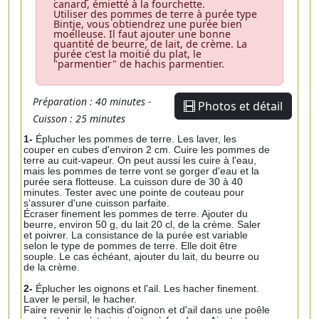
canard, émietté à la fourchette.
Utiliser des pommes de terre à purée type
Bintje, vous obtiendrez une purée bien
moelleuse. Il faut ajouter une bonne
quantité de beurre, de lait, de crème. La
purée c'est la moitié du plat, le
"parmentier" de hachis parmentier.
Préparation : 40 minutes -
Photos et détail
Cuisson : 25 minutes
1-
Éplucher les pommes de terre. Les laver, les
couper en cubes d'environ 2 cm. Cuire les pommes de
terre au cuit-vapeur. On peut aussi les cuire à l'eau,
mais les pommes de terre vont se gorger d'eau et la
purée sera flotteuse. La cuisson dure de 30 à 40
minutes. Tester avec une pointe de couteau pour
s'assurer d'une cuisson parfaite.
Écraser finement les pommes de terre. Ajouter du
beurre, environ 50 g, du lait 20 cl, de la crème. Saler
et poivrer. La consistance de la purée est variable
selon le type de pommes de terre. Elle doit être
souple. Le cas échéant, ajouter du lait, du beurre ou
de la crème.
2-
Éplucher les oignons et l'ail. Les hacher finement.
Laver le persil, le hacher.
Faire revenir le hachis d'oignon et d'ail dans une poêle