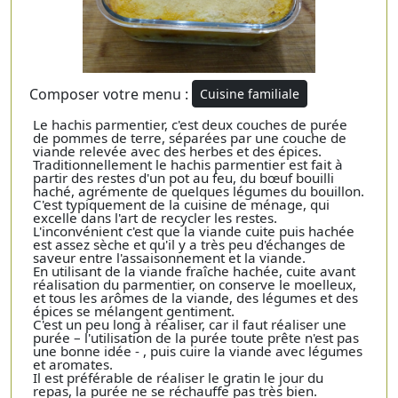
Composer votre menu :
Cuisine familiale
Le hachis parmentier, c'est deux couches de purée
de pommes de terre, séparées par une couche de
viande relevée avec des herbes et des épices.
Traditionnellement le hachis parmentier est fait à
partir des restes d'un pot au feu, du bœuf bouilli
haché, agrémente de quelques légumes du bouillon.
C'est typiquement de la cuisine de ménage, qui
excelle dans l'art de recycler les restes.
L'inconvénient c'est que la viande cuite puis hachée
est assez sèche et qu'il y a très peu d'échanges de
saveur entre l'assaisonnement et la viande.
En utilisant de la viande fraîche hachée, cuite avant
réalisation du parmentier, on conserve le moelleux,
et tous les arômes de la viande, des légumes et des
épices se mélangent gentiment.
C'est un peu long à réaliser, car il faut réaliser une
purée – l'utilisation de la purée toute prête n'est pas
une bonne idée - , puis cuire la viande avec légumes
et aromates.
Il est préférable de réaliser le gratin le jour du
repas, la purée ne se réchauffe pas très bien.