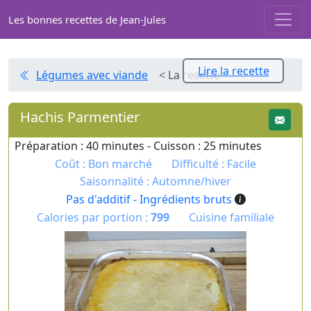
Les bonnes recettes de Jean-Jules
Lire la recette
Légumes avec viande
< La recette
Hachis Parmentier
Préparation : 40 minutes - Cuisson : 25 minutes
Coût : Bon marché
Difficulté : Facile
Saisonnalité : Automne/hiver
Pas d'additif - Ingrédients bruts
Calories par portion :
799
Cuisine familiale