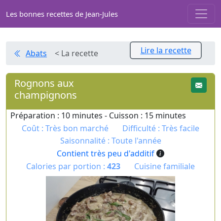
Les bonnes recettes de Jean-Jules
Lire la recette
Abats
< La recette
Rognons aux
champignons
Préparation : 10 minutes - Cuisson : 15 minutes
Coût : Très bon marché
Difficulté : Très facile
Saisonnalité : Toute l'année
Contient très peu d'additif
Calories par portion :
423
Cuisine familiale