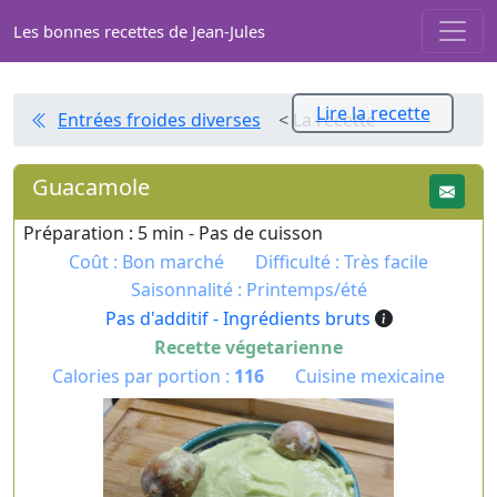
Les bonnes recettes de Jean-Jules
Lire la recette
Entrées froides diverses
< La recette
Guacamole
Préparation : 5 min - Pas de cuisson
Coût : Bon marché
Difficulté : Très facile
Saisonnalité : Printemps/été
Pas d'additif - Ingrédients bruts
Recette végetarienne
Calories par portion :
116
Cuisine mexicaine